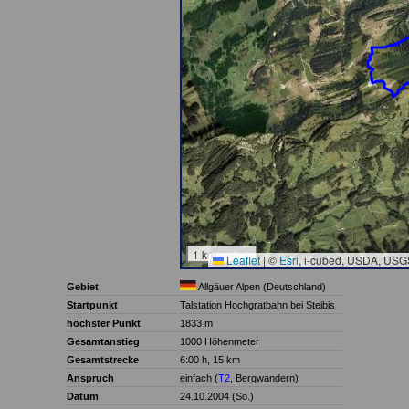
1 km
Leaflet
|
©
Esri
, i-cubed, USDA, USG
Gebiet
Allgäuer Alpen (Deutschland)
Startpunkt
Talstation Hochgratbahn bei Steibis
höchster Punkt
1833 m
Gesamtanstieg
1000 Höhenmeter
Gesamtstrecke
6:00 h, 15 km
Anspruch
einfach (
T2
, Bergwandern)
Datum
24.10.2004 (So.)