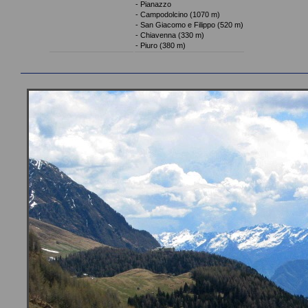
- Pianazzo
- Campodolcino (1070 m)
- San Giacomo e Filippo (520 m)
- Chiavenna (330 m)
- Piuro (380 m)