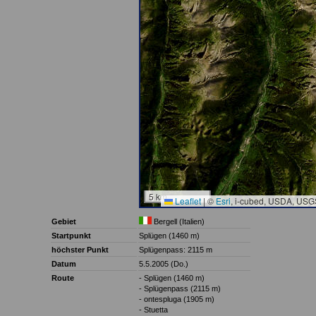
5 km
Leaflet
|
©
Esri
, i-cubed, USDA, USG
Gebiet
Bergell (Italien)
Startpunkt
Splügen (1460 m)
höchster Punkt
Splügenpass: 2115 m
Datum
5.5.2005 (Do.)
Route
- Splügen (1460 m)
- Splügenpass (2115 m)
- ontespluga (1905 m)
- Stuetta