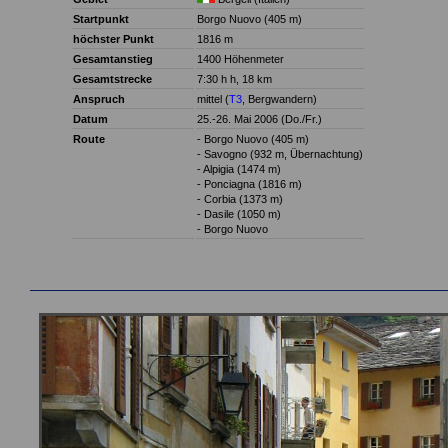
Startpunkt
Borgo Nuovo (405 m)
höchster Punkt
1816 m
Gesamtanstieg
1400 Höhenmeter
Gesamtstrecke
7:30 h h, 18 km
Anspruch
mittel (
T3
, Bergwandern)
Datum
25.-26. Mai 2006 (Do./Fr.)
Route
- Borgo Nuovo (405 m)
- Savogno (932 m, Übernachtung)
- Alpigia (1474 m)
- Ponciagna (1816 m)
- Corbia (1373 m)
- Dasile (1050 m)
- Borgo Nuovo