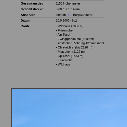
Gesamtanstieg
1150 Höhenmeter
Gesamtstrecke
5:00 h, ca. 14 km
Anspruch
einfach (
T2
, Bergwandern)
Datum
10.9.2006 (So.)
Route
- Wildhaus (1090 m)
- Flürentobel
- Alp Tesel
- Zwinglipasshütte (1999 m)
- Abstecher Richtung Altmannsattel
- Chreialpfirst (bis 2126 m)
- Mutschen (2122 m)
- Alp Tesel (1433 m)
- Flürentobel
- Wildhaus