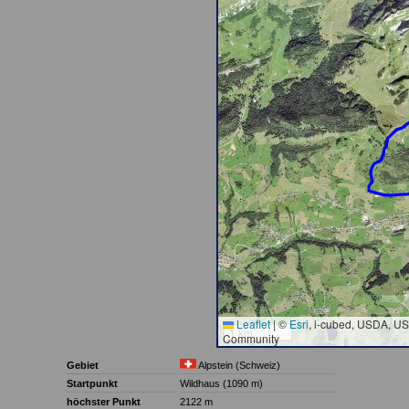
Leaflet
|
©
Esri
, i-cubed, USDA, U
1 km
Community
Gebiet
Alpstein (Schweiz)
Startpunkt
Wildhaus (1090 m)
höchster Punkt
2122 m