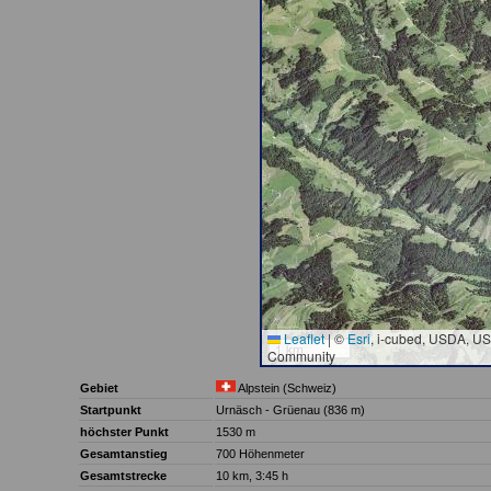
Leaflet
|
©
Esri
, i-cubed, USDA, U
1 km
Community
Gebiet
Alpstein (Schweiz)
Startpunkt
Urnäsch - Grüenau (836 m)
höchster Punkt
1530 m
Gesamtanstieg
700 Höhenmeter
Gesamtstrecke
10 km, 3:45 h