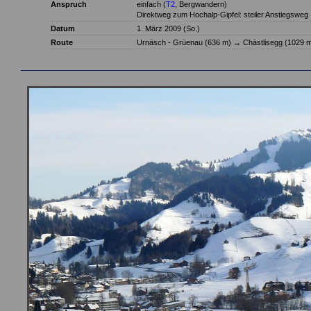
Anspruch
einfach (
T2
, Bergwandern)
Direktweg zum Hochalp-Gipfel: steiler Anstiegsweg
Datum
1. März 2009 (So.)
Route
Urnäsch - Grüenau (636 m)
→
Chästlisegg (1029 