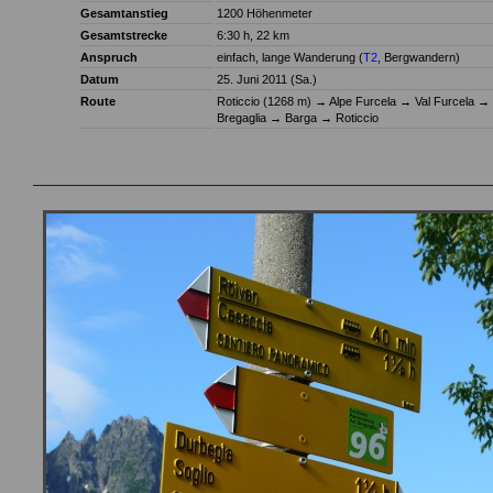
Gesamtanstieg
1200 Höhenmeter
Gesamtstrecke
6:30 h, 22 km
Anspruch
einfach, lange Wanderung (
T2
, Bergwandern)
Datum
25. Juni 2011 (Sa.)
Route
Roticcio (1268 m)
→
Alpe Furcela
→
Val Furcela
→
Bregaglia
→
Barga
→
Roticcio