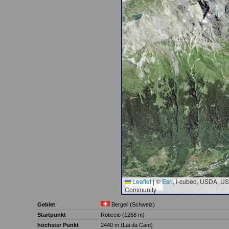
Leaflet
|
©
Esri
, i-cubed, USDA, U
1 km
Community
Gebiet
Bergell (Schweiz)
Startpunkt
Roticcio (1268 m)
höchster Punkt
2440 m (Lai da Cam)