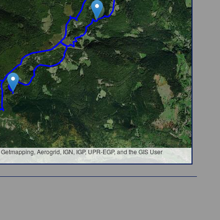
Getmapping, Aerogrid, IGN, IGP, UPR-EGP, and the GIS User