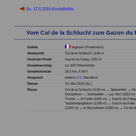
So. 17.5.2015 Kristallhöhle
Vom Col de la Schlucht zum Gazon du 
Gebiet
Vogesen (Frankreich)
Startpunkt
Col de la Schlucht: 1135 m
höchster Punkt
Gazon du Faing, 1302 m
Gesamtanstieg
ca. 650 Höhenmeter
Gesamtstrecke
18,5 km, 6:30 h
Anspruch
einfach (
T2
, Wandern)
Datum
23. Mai 2015 (Sa.)
Route
Col de la Schlucht (1135 m)
→
Spitzenfels
→
Hir
Schupferen
→
Seestaettle
→
Lac Vert (1053 m)
Trunes
→
le Forlet (1091 m)
→
Gazon du Faing
Taubenklangfelsen (1299 m)
→
Gazon du Faîte
(1292 m)
→
le Wurzelstein (1288 m)
→
Col de l