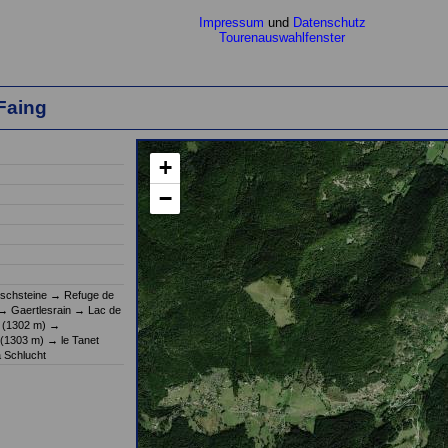
Impressum
und
Datenschutz
Tourenauswahlfenster
Faing
+
−
(einen Moment bi
schsteine
→
Refuge de
→
Gaertlesrain
→
Lac de
 (1302 m)
→
 (1303 m)
→
le Tanet
a Schlucht