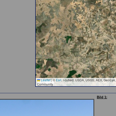
Leaflet
|
©
Esri
, i-cubed, USDA, USGS, AEX, GeoEye, 
1 km
Community
Bild 1: