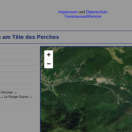
Impressum
und
Datenschutz
Tourenauswahlfenster
 am Tête des Perches
+
−
(einen Moment bi
s Perches
→
→
Le Rouge Gazon
→