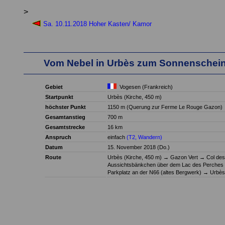
>
Sa. 10.11.2018 Hoher Kasten/ Kamor
Vom Nebel in Urbès zum Sonnenschein
Gebiet
Vogesen (Frankreich)
Startpunkt
Urbès (Kirche, 450 m)
höchster Punkt
1150 m (Querung zur Ferme Le Rouge Gazon)
Gesamtanstieg
700 m
Gesamtstrecke
16 km
Anspruch
einfach
(T2, Wandern)
Datum
15. November 2018 (Do.)
Route
Urbès (Kirche, 450 m)
→
Gazon Vert
→
Col de
Aussichtsbänkchen über dem Lac des Perches
Parkplatz an der N66 (altes Bergwerk)
→
Urbès