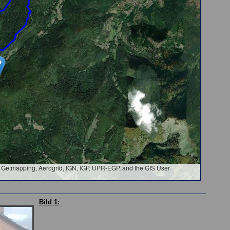
Getmapping, Aerogrid, IGN, IGP, UPR-EGP, and the GIS User
Bild 1: