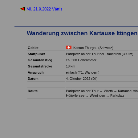
Mi. 21.9.2022 Vättis
Wanderung zwischen Kartause Ittingen
Gebiet
Kanton Thurgau (Schweiz)
Startpunkt
Parkplatz an der Thur bei Frauenfeld (390 m)
Gesamtanstieg
ca. 300 Höhenmeter
Gesamtstrecke
18 km
Anspruch
einfach (T1, Wandern)
Datum
4. Oktober 2022 (Di.)
Route
Parkplatz an der Thur
→
Warth
→
Kartause Itti
Hüttwilersee
→
Weiningen
→
Parkplatz