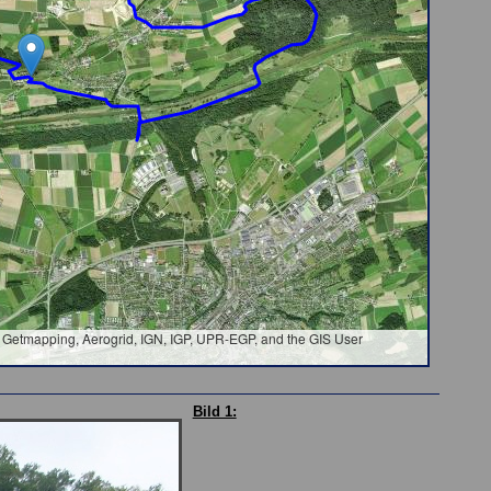
Getmapping, Aerogrid, IGN, IGP, UPR-EGP, and the GIS User
Bild 1: