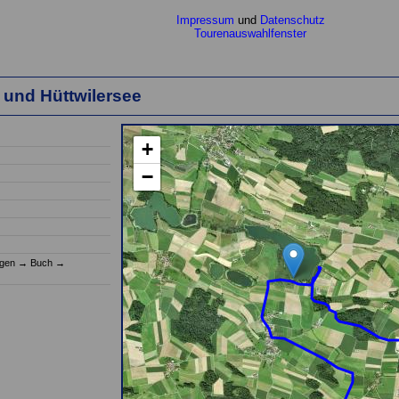
Impressum
und
Datenschutz
Tourenauswahlfenster
 und Hüttwilersee
+
−
(einen Moment bi
ngen
→
Buch
→