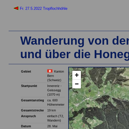
Fr. 27.5.2022 Tropflochhöhle
Wanderung von de
und über die Hone
Gebiet
Kanton
+
Bern
(Schweiz)
−
Startpunkt
Innereriz -
Geissegg
(1070 m)
Gesamtanstieg
ca. 600
Höhenmeter
Gesamtstrecke
19 km
Anspruch
einfach (T2,
Wandern)
Datum
28. Mai