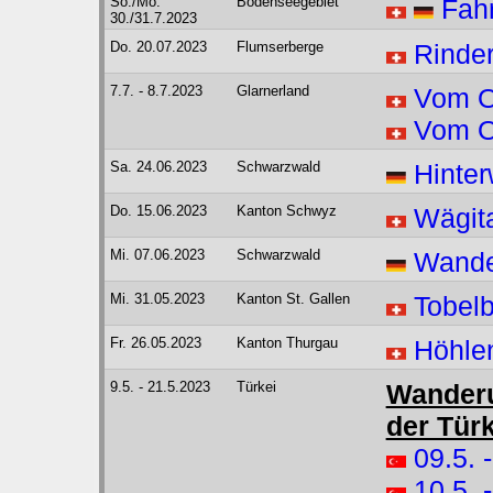
So./Mo.
Bodenseegebiet
Fah
30./31.7.2023
Do. 20.07.2023
Flumserberge
Rinde
7.7. - 8.7.2023
Glarnerland
Vom O
Vom O
Sa. 24.06.2023
Schwarzwald
Hinter
Do. 15.06.2023
Kanton Schwyz
Wägit
Mi. 07.06.2023
Schwarzwald
Wande
Mi. 31.05.2023
Kanton St. Gallen
Tobel
Fr. 26.05.2023
Kanton Thurgau
Höhlen
9.5. - 21.5.2023
Türkei
Wanderu
der Türk
09.5. 
10.5. 