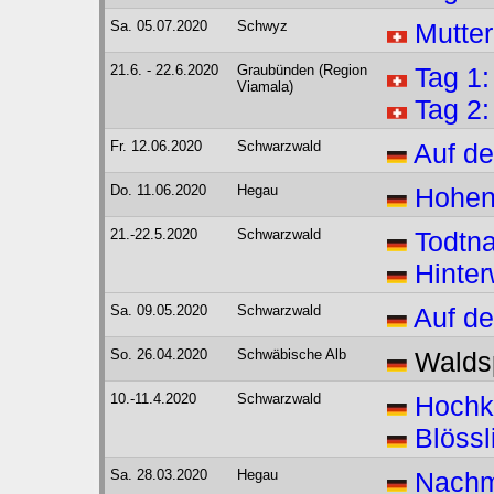
Sa. 05.07.2020
Schwyz
Mutter
21.6. - 22.6.2020
Graubünden (Region
Tag 1
Viamala)
Tag 2:
Fr. 12.06.2020
Schwarzwald
Auf de
Do. 11.06.2020
Hegau
Hohen
21.-22.5.2020
Schwarzwald
Todtn
Hinter
Sa. 09.05.2020
Schwarzwald
Auf d
So. 26.04.2020
Schwäbische Alb
Waldsp
10.-11.4.2020
Schwarzwald
Hochk
Blössl
Sa. 28.03.2020
Hegau
Nachm