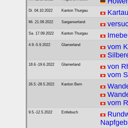
Höwe
Di. 04.10.2022
Kanton Thurgau
Kartau
Mi. 21.09.2022
Sarganserland
versuc
Sa. 17.09.2022
Kanton Thurgau
Imebe
4.9.-5.9.2022
Glarnerland
vom Kl
Silber
18.6.-19.6.2022
Glarnerland
von R
vom S
26.5.-28.5.2022
Kanton Bern
Wander
Wander
vom R
9.5.-12.5.2022
Entlebuch
Rundw
Napfgeb