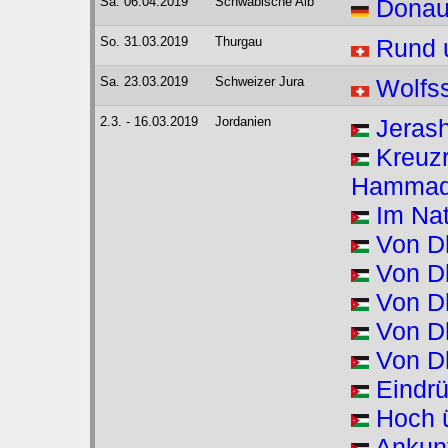
Sa. 06.04.2019
Schwäbische Alb
Donau
So. 31.03.2019
Thurgau
Rund 
Sa. 23.03.2019
Schweizer Jura
Wolfss
2.3. - 16.03.2019
Jordanien
Jeras
Kreuzr
Hamma
Im Na
Von D
Von D
Von D
Von D
Von Dh
Eindrü
Hoch 
Ankun